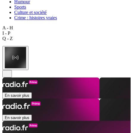
Humour
Sports
Culture et société
Crime : histoires vraies
A - H
I - P
Q - Z
En savoir plus
En savoir plus