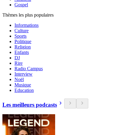
Gospel
Thèmes les plus populaires
Informations
Culture
Sports
Politique
Religion
Enfants
DJ
Rire
Radio Campus
Interview
Noël
Musique
Education
Les meilleurs podcasts