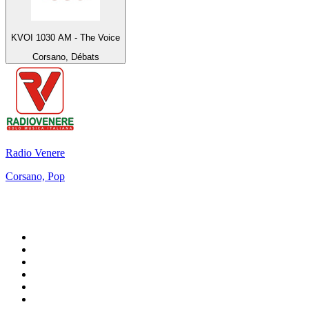
KVOI 1030 AM - The Voice
Corsano, Débats
Radio Venere
Corsano, Pop
Top 100 sur
radio.fr
1
.
RMC Info Talk Sport
2
.
RTL
3
.
France Info
4
.
Europe 1
5
.
Radio FREE DOM
6
.
France Inter