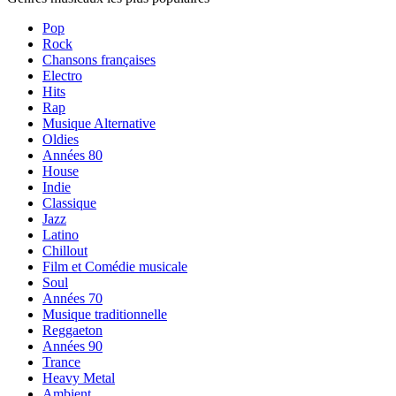
Pop
Rock
Chansons françaises
Electro
Hits
Rap
Musique Alternative
Oldies
Années 80
House
Indie
Classique
Jazz
Latino
Chillout
Film et Comédie musicale
Soul
Années 70
Musique traditionnelle
Reggaeton
Années 90
Trance
Heavy Metal
Ambient