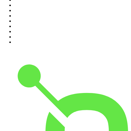
3
.
L'After Foot
4
.
Hondelatte Raconte
5
.
Entrez dans l'Histoire
6
.
L'Heure Du Crime
7
.
Les grands dossiers de l'Histoire par Franck Ferrand
8
.
Transfert
9
.
HugoDécrypte - Actus et interviews
10
.
Small Talk - Konbini