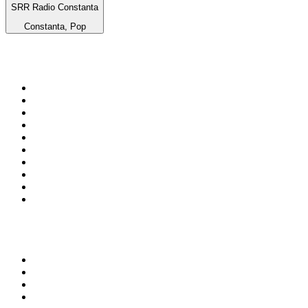
SRR Radio Constanta
Constanta, Pop
Top 100 sur
radio.fr
1
.
RTL
2
.
RMC Info Talk Sport
3
.
France Info
4
.
Europe 1
5
.
France Inter
6
.
Radio FREE DOM
7
.
NOSTALGIE
8
.
Tropiques FM
9
.
CHERIE FM
10
.
RTL2
Top 100 des podcasts en
France
1
.
LEGEND
2
.
Les Grosses Têtes
3
.
L'After Foot
4
.
Hondelatte Raconte