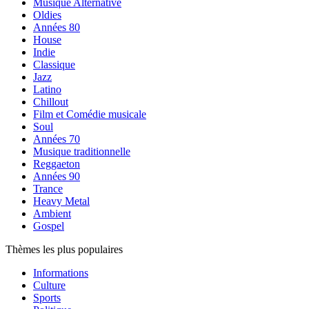
Musique Alternative
Oldies
Années 80
House
Indie
Classique
Jazz
Latino
Chillout
Film et Comédie musicale
Soul
Années 70
Musique traditionnelle
Reggaeton
Années 90
Trance
Heavy Metal
Ambient
Gospel
Thèmes les plus populaires
Informations
Culture
Sports