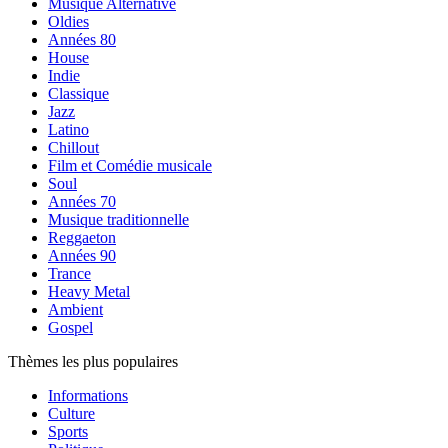
Musique Alternative
Oldies
Années 80
House
Indie
Classique
Jazz
Latino
Chillout
Film et Comédie musicale
Soul
Années 70
Musique traditionnelle
Reggaeton
Années 90
Trance
Heavy Metal
Ambient
Gospel
Thèmes les plus populaires
Informations
Culture
Sports