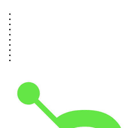
Top 100 des podcasts en
France
1
.
LEGEND
2
.
Les Grosses Têtes
3
.
L'After Foot
4
.
Hondelatte Raconte
5
.
Entrez dans l'Histoire
6
.
Les grands dossiers de l'Histoire par Franck Ferrand
7
.
L'Heure Du Crime
8
.
Crime story
9
.
HugoDécrypte - Actus et interviews
10
.
Small Talk - Konbini