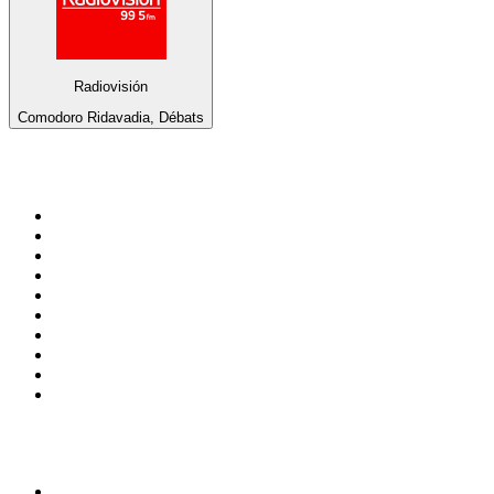
Radiovisión
Comodoro Ridavadia, Débats
Top 100 sur
radio.fr
1
.
RMC Info Talk Sport
2
.
RTL
3
.
France Info
4
.
Europe 1
5
.
France Inter
6
.
Radio FREE DOM
7
.
NOSTALGIE
8
.
Tropiques FM
9
.
CHERIE FM
10
.
RTL2
Top 100 des podcasts en
France
1
.
LEGEND