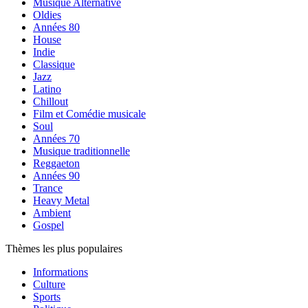
Musique Alternative
Oldies
Années 80
House
Indie
Classique
Jazz
Latino
Chillout
Film et Comédie musicale
Soul
Années 70
Musique traditionnelle
Reggaeton
Années 90
Trance
Heavy Metal
Ambient
Gospel
Thèmes les plus populaires
Informations
Culture
Sports