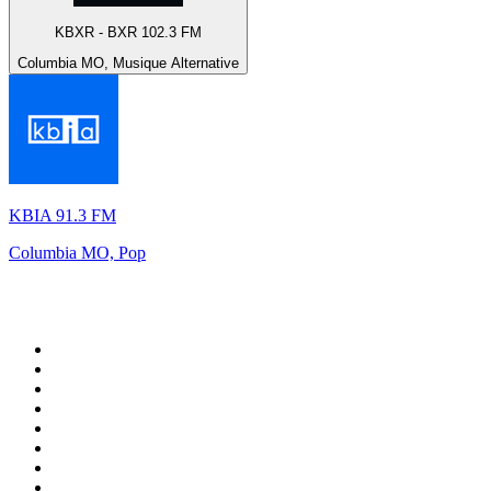
KBXR - BXR 102.3 FM
Columbia MO, Musique Alternative
KBIA 91.3 FM
Columbia MO, Pop
Top 100 sur
radio.fr
1
.
RTL
2
.
RMC Info Talk Sport
3
.
France Info
4
.
Europe 1
5
.
France Inter
6
.
Radio FREE DOM
7
.
NOSTALGIE
8
.
Tropiques FM