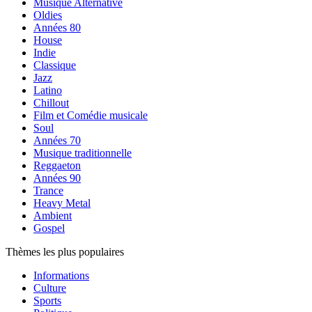
Musique Alternative
Oldies
Années 80
House
Indie
Classique
Jazz
Latino
Chillout
Film et Comédie musicale
Soul
Années 70
Musique traditionnelle
Reggaeton
Années 90
Trance
Heavy Metal
Ambient
Gospel
Thèmes les plus populaires
Informations
Culture
Sports