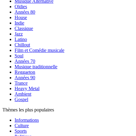
Musique Alternative
Oldies
Années 80
House
Indie
Classique
Jazz
Latino
Chillout
Film et Comédie musicale
Soul
Années 70
Musique traditionnelle
Reggaeton
Années 90
Trance
Heavy Metal
Ambient
Gospel
Thèmes les plus populaires
Informations
Culture
Sports