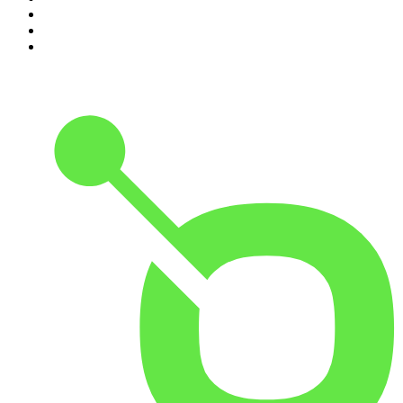
8
.
Crime story
9
.
HugoDécrypte - Actus et interviews
10
.
Small Talk - Konbini