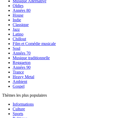
Musique Alternative
Oldies
Années 80
House
Indie
Classique
Jazz
Latino
Chillout
Film et Comédie musicale
Soul
Années 70
Musique traditionnelle
Reggaeton
Années 90
Trance
Heavy Metal
Ambient
Gospel
Thèmes les plus populaires
Informations
Culture
Sports