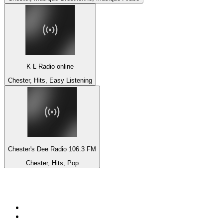
K L Radio online
Chester, Hits, Easy Listening
Chester's Dee Radio 106.3 FM
Chester, Hits, Pop
Top 100 sur
radio.fr
1
.
RMC Info Talk Sport
2
.
RTL