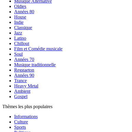
Musique Alternative
Oldies
Années 80
House
Indie
Classique
Jazz
Latino
Chillout
Film et Comédie musicale
Soul
Années 70
Musique traditionnelle
Reggaeton
Années 90
Trance
Heavy Metal
Ambient
Gospel
Thèmes les plus populaires
Informations
Culture
Sports