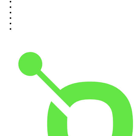
5
.
Entrez dans l'Histoire
6
.
Les grands dossiers de l'Histoire par Franck Ferrand
7
.
L'Heure Du Crime
8
.
Transfert
9
.
HugoDécrypte - Actus et interviews
10
.
Small Talk - Konbini