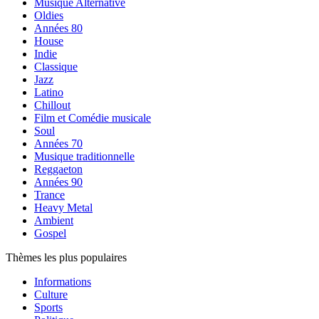
Musique Alternative
Oldies
Années 80
House
Indie
Classique
Jazz
Latino
Chillout
Film et Comédie musicale
Soul
Années 70
Musique traditionnelle
Reggaeton
Années 90
Trance
Heavy Metal
Ambient
Gospel
Thèmes les plus populaires
Informations
Culture
Sports