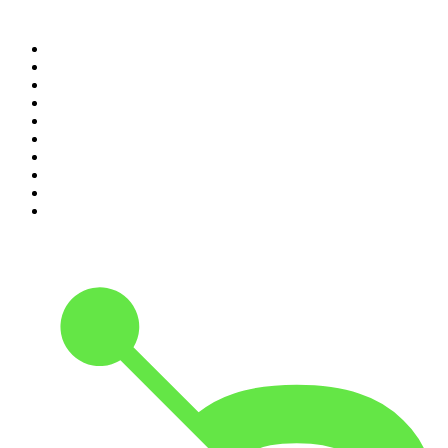
Top 100 des podcasts en
France
1
.
LEGEND
2
.
Les Grosses Têtes
3
.
L'After Foot
4
.
Hondelatte Raconte
5
.
Entrez dans l'Histoire
6
.
L'Heure Du Crime
7
.
Les grands dossiers de l'Histoire par Franck Ferrand
8
.
Transfert
9
.
HugoDécrypte - Actus et interviews
10
.
Small Talk - Konbini