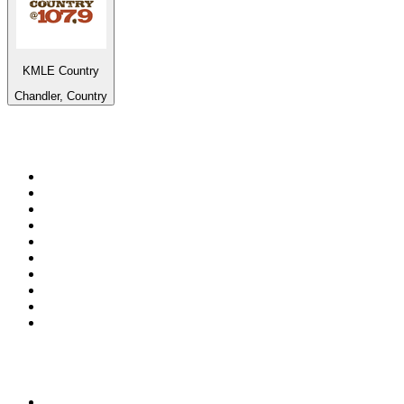
KMLE Country
Chandler, Country
Top 100 sur
radio.fr
1
.
RTL
2
.
RMC Info Talk Sport
3
.
France Info
4
.
Europe 1
5
.
France Inter
6
.
Radio FREE DOM
7
.
NOSTALGIE
8
.
Tropiques FM
9
.
CHERIE FM
10
.
RTL2
Top 100 des podcasts en
France
1
.
LEGEND