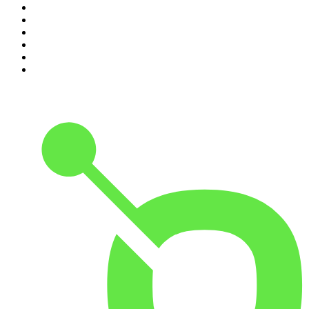
5
.
Entrez dans l'Histoire
6
.
Les grands dossiers de l'Histoire par Franck Ferrand
7
.
L'Heure Du Crime
8
.
Transfert
9
.
HugoDécrypte - Actus et interviews
10
.
Small Talk - Konbini