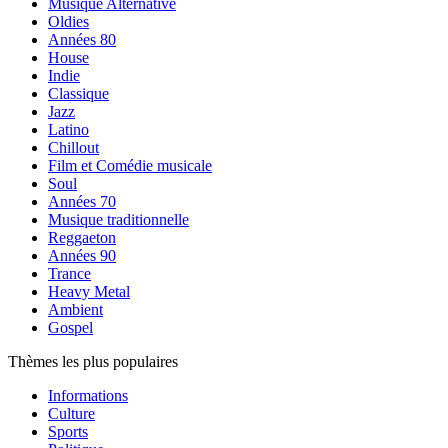
Musique Alternative
Oldies
Années 80
House
Indie
Classique
Jazz
Latino
Chillout
Film et Comédie musicale
Soul
Années 70
Musique traditionnelle
Reggaeton
Années 90
Trance
Heavy Metal
Ambient
Gospel
Thèmes les plus populaires
Informations
Culture
Sports