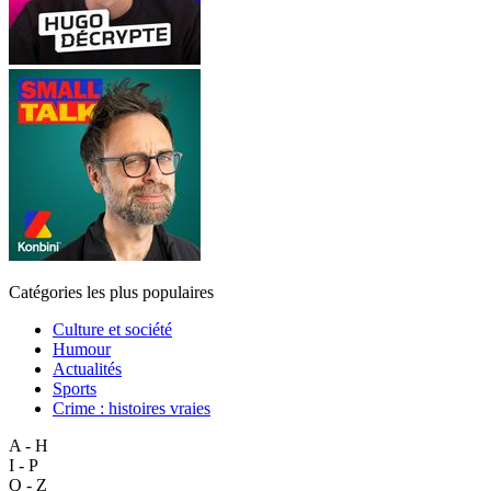
Catégories les plus populaires
Culture et société
Humour
Actualités
Sports
Crime : histoires vraies
A - H
I - P
Q - Z