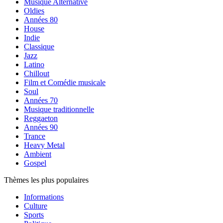
Musique Alternative
Oldies
Années 80
House
Indie
Classique
Jazz
Latino
Chillout
Film et Comédie musicale
Soul
Années 70
Musique traditionnelle
Reggaeton
Années 90
Trance
Heavy Metal
Ambient
Gospel
Thèmes les plus populaires
Informations
Culture
Sports