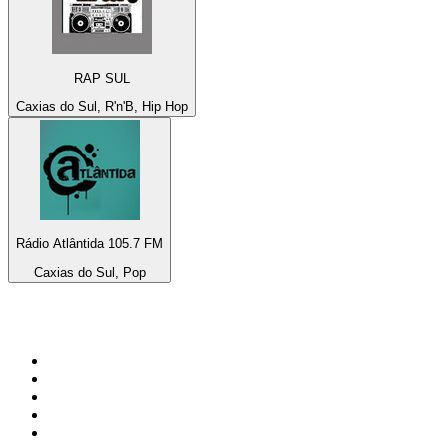
RAP SUL
Caxias do Sul, R'n'B, Hip Hop
Rádio Atlântida 105.7 FM
Caxias do Sul, Pop
Top 100 sur
radio.fr
1
.
RMC Info Talk Sport
2
.
RTL
3
.
France Info
4
.
Europe 1
5
.
Radio FREE DOM