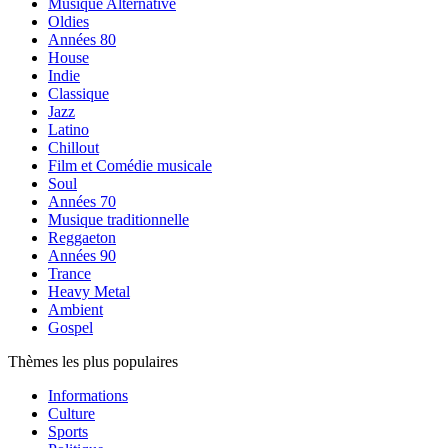
Musique Alternative
Oldies
Années 80
House
Indie
Classique
Jazz
Latino
Chillout
Film et Comédie musicale
Soul
Années 70
Musique traditionnelle
Reggaeton
Années 90
Trance
Heavy Metal
Ambient
Gospel
Thèmes les plus populaires
Informations
Culture
Sports