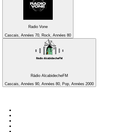
Radio Vone
Cascais, Années 70, Rock, Années 80
Rádio AlcabidecheFM
Cascais, Années 90, Années 80, Pop, Années 2000
Top 100 sur
radio.fr
1
.
RMC Info Talk Sport
2
.
RTL
3
.
France Info
4
.
Europe 1
5
.
France Inter