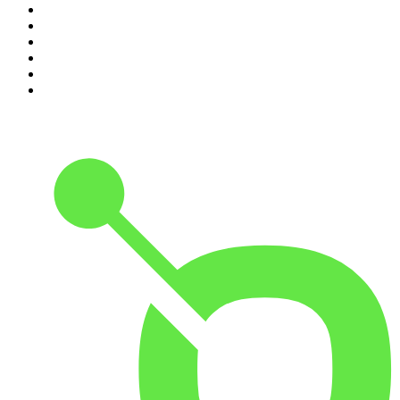
5
.
Entrez dans l'Histoire
6
.
Les grands dossiers de l'Histoire par Franck Ferrand
7
.
L'Heure Du Crime
8
.
Crime story
9
.
HugoDécrypte - Actus et interviews
10
.
Small Talk - Konbini