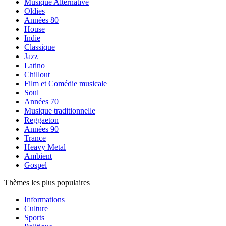
Musique Alternative
Oldies
Années 80
House
Indie
Classique
Jazz
Latino
Chillout
Film et Comédie musicale
Soul
Années 70
Musique traditionnelle
Reggaeton
Années 90
Trance
Heavy Metal
Ambient
Gospel
Thèmes les plus populaires
Informations
Culture
Sports