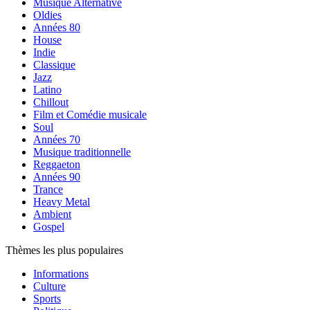
Musique Alternative
Oldies
Années 80
House
Indie
Classique
Jazz
Latino
Chillout
Film et Comédie musicale
Soul
Années 70
Musique traditionnelle
Reggaeton
Années 90
Trance
Heavy Metal
Ambient
Gospel
Thèmes les plus populaires
Informations
Culture
Sports