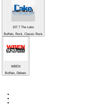
107.7 The Lake
Buffalo, Rock, Classic Rock
WBEN
Buffalo, Débats
Top 100 sur
radio.fr
1
.
RTL
2
.
RMC Info Talk Sport
3
.
France Info