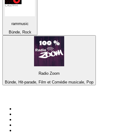
rammusic
Bünde, Rock
Radio Zoom
Bünde, Hit-parade, Film et Comédie musicale, Pop
Top 100 sur
radio.fr
1
.
RMC Info Talk Sport
2
.
RTL
3
.
France Info
4
.
Europe 1
5
.
Radio FREE DOM