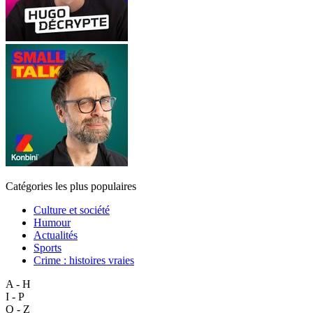
Catégories les plus populaires
Culture et société
Humour
Actualités
Sports
Crime : histoires vraies
A - H
I - P
Q - Z