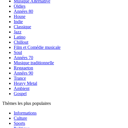
Musique Alternative
Oldies
Années 80
House
Indie
Classique
Jazz
Latino
Chillout
Film et Comédie musicale
Soul
Années 70
Musique traditionnelle
Reggaeton
Années 90
Trance
Heavy Metal
Ambient
Gospel
Thèmes les plus populaires
Informations
Culture
Sports