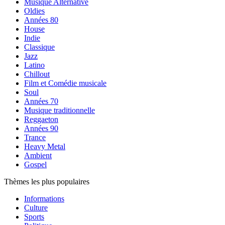
Musique Alternative
Oldies
Années 80
House
Indie
Classique
Jazz
Latino
Chillout
Film et Comédie musicale
Soul
Années 70
Musique traditionnelle
Reggaeton
Années 90
Trance
Heavy Metal
Ambient
Gospel
Thèmes les plus populaires
Informations
Culture
Sports