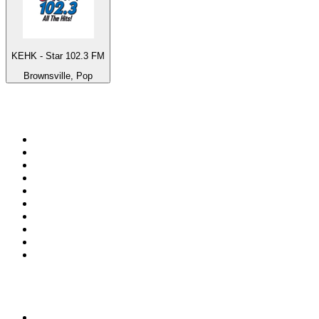
KEHK - Star 102.3 FM
Brownsville, Pop
Top 100 sur
radio.fr
1
.
RMC Info Talk Sport
2
.
RTL
3
.
France Info
4
.
Europe 1
5
.
France Inter
6
.
Radio FREE DOM
7
.
NOSTALGIE
8
.
Tropiques FM
9
.
CHERIE FM
10
.
NRJ
Top 100 des podcasts en
France
1
.
LEGEND