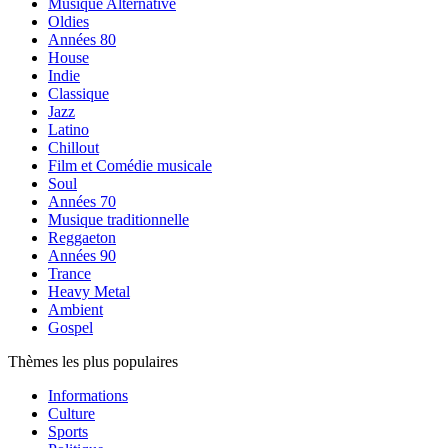
Musique Alternative
Oldies
Années 80
House
Indie
Classique
Jazz
Latino
Chillout
Film et Comédie musicale
Soul
Années 70
Musique traditionnelle
Reggaeton
Années 90
Trance
Heavy Metal
Ambient
Gospel
Thèmes les plus populaires
Informations
Culture
Sports