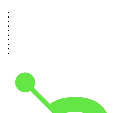
Top 100 des podcasts en
France
1
.
LEGEND
2
.
Les Grosses Têtes
3
.
L'After Foot
4
.
Hondelatte Raconte
5
.
Entrez dans l'Histoire
6
.
Les grands dossiers de l'Histoire par Franck Ferrand
7
.
L'Heure Du Crime
8
.
Transfert
9
.
HugoDécrypte - Actus et interviews
10
.
Small Talk - Konbini