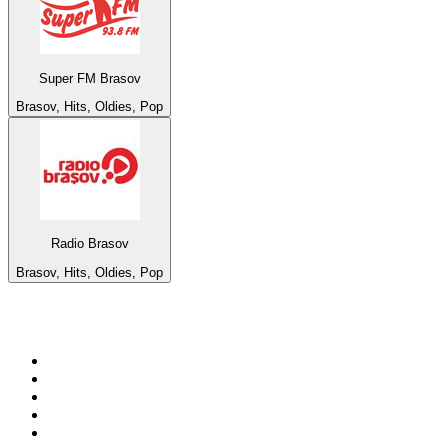
Super FM Brasov
Brasov, Hits, Oldies, Pop
Radio Brasov
Brasov, Hits, Oldies, Pop
Top 100 sur
radio.fr
1
.
RMC Info Talk Sport
2
.
RTL
3
.
France Info
4
.
Europe 1
5
.
France Inter