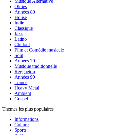
Musique Alternative
Oldies
Années 80
House
Indie
Classique
Jazz
Latino
Chillout
Film et Comédie musicale
Soul
Années 70
Musique traditionnelle
Reggaeton
Années 90
Trance
Heavy Metal
Ambient
Gospel
Thèmes les plus populaires
Informations
Culture
Sports