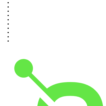
1
.
LEGEND
2
.
Les Grosses Têtes
3
.
L'After Foot
4
.
Hondelatte Raconte
5
.
Entrez dans l'Histoire
6
.
Les grands dossiers de l'Histoire par Franck Ferrand
7
.
L'Heure Du Crime
8
.
Transfert
9
.
HugoDécrypte - Actus et interviews
10
.
Small Talk - Konbini