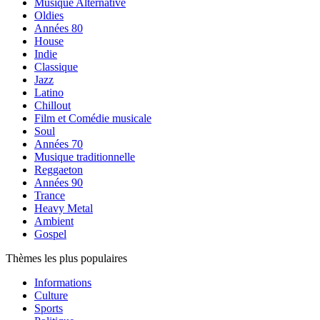
Musique Alternative
Oldies
Années 80
House
Indie
Classique
Jazz
Latino
Chillout
Film et Comédie musicale
Soul
Années 70
Musique traditionnelle
Reggaeton
Années 90
Trance
Heavy Metal
Ambient
Gospel
Thèmes les plus populaires
Informations
Culture
Sports