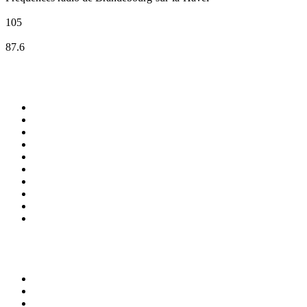
BB RADIO
105
Klassik Radio
87.6
Top 100 sur
radio.fr
1
.
RTL
2
.
RMC Info Talk Sport
3
.
France Info
4
.
Europe 1
5
.
France Inter
6
.
Radio FREE DOM
7
.
NOSTALGIE
8
.
Tropiques FM
9
.
CHERIE FM
10
.
RTL2
Top 100 des podcasts en
France
1
.
LEGEND
2
.
Les Grosses Têtes
3
.
L'After Foot