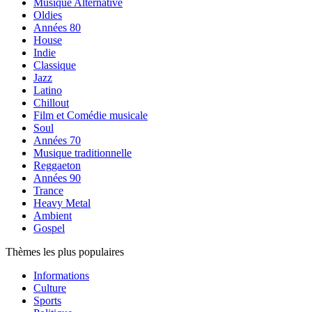
Musique Alternative
Oldies
Années 80
House
Indie
Classique
Jazz
Latino
Chillout
Film et Comédie musicale
Soul
Années 70
Musique traditionnelle
Reggaeton
Années 90
Trance
Heavy Metal
Ambient
Gospel
Thèmes les plus populaires
Informations
Culture
Sports