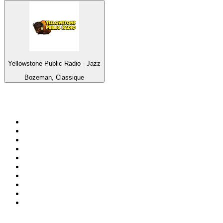
Yellowstone Public Radio - Jazz
Bozeman, Classique
Top 100 sur
radio.fr
1
.
RTL
2
.
RMC Info Talk Sport
3
.
France Info
4
.
Europe 1
5
.
France Inter
6
.
Radio FREE DOM
7
.
NOSTALGIE
8
.
Tropiques FM
9
.
CHERIE FM
10
.
RTL2