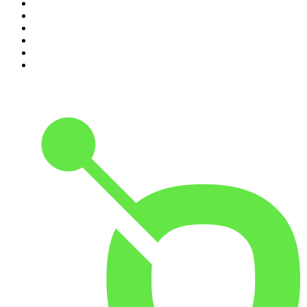
5
.
Entrez dans l'Histoire
6
.
Les grands dossiers de l'Histoire par Franck Ferrand
7
.
L'Heure Du Crime
8
.
Transfert
9
.
HugoDécrypte - Actus et interviews
10
.
Small Talk - Konbini