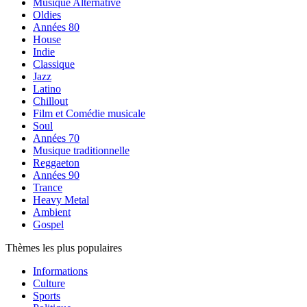
Musique Alternative
Oldies
Années 80
House
Indie
Classique
Jazz
Latino
Chillout
Film et Comédie musicale
Soul
Années 70
Musique traditionnelle
Reggaeton
Années 90
Trance
Heavy Metal
Ambient
Gospel
Thèmes les plus populaires
Informations
Culture
Sports