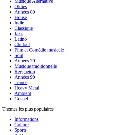
Musique Alternative
Oldies
Années 80
House
Indie
Classique
Jazz
Latino
Chillout
Film et Comédie musicale
Soul
Années 70
Musique traditionnelle
Reggaeton
Années 90
Trance
Heavy Metal
Ambient
Gospel
Thèmes les plus populaires
Informations
Culture
Sports