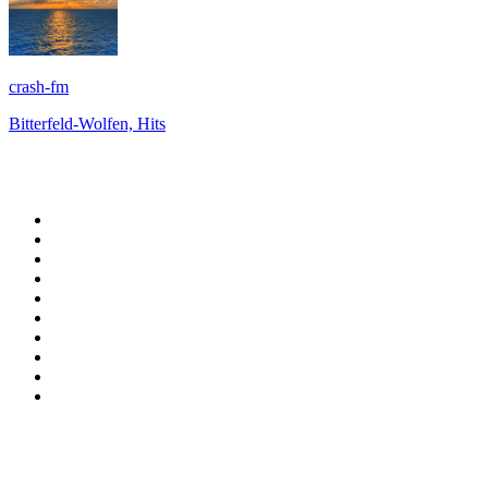
crash-fm
Bitterfeld-Wolfen, Hits
Top 100 sur
radio.fr
1
.
RTL
2
.
RMC Info Talk Sport
3
.
France Info
4
.
Europe 1
5
.
France Inter
6
.
Radio FREE DOM
7
.
NOSTALGIE
8
.
Tropiques FM
9
.
CHERIE FM
10
.
RTL2
Top 100 des podcasts en
France