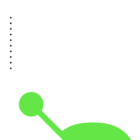
Top 100 des podcasts en
France
1
.
LEGEND
2
.
Les Grosses Têtes
3
.
L'After Foot
4
.
Hondelatte Raconte
5
.
Entrez dans l'Histoire
6
.
L'Heure Du Crime
7
.
Les grands dossiers de l'Histoire par Franck Ferrand
8
.
Transfert
9
.
HugoDécrypte - Actus et interviews
10
.
Small Talk - Konbini