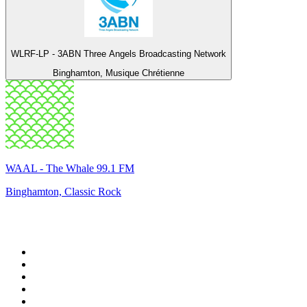
WLRF-LP - 3ABN Three Angels Broadcasting Network
Binghamton, Musique Chrétienne
WAAL - The Whale 99.1 FM
Binghamton, Classic Rock
Top 100 sur
radio.fr
1
.
RTL
2
.
RMC Info Talk Sport
3
.
France Info
4
.
Europe 1
5
.
France Inter