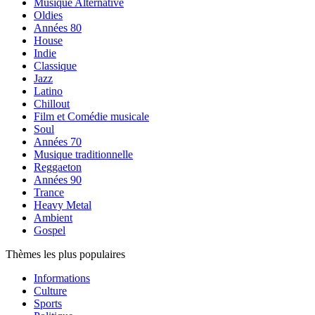
Musique Alternative
Oldies
Années 80
House
Indie
Classique
Jazz
Latino
Chillout
Film et Comédie musicale
Soul
Années 70
Musique traditionnelle
Reggaeton
Années 90
Trance
Heavy Metal
Ambient
Gospel
Thèmes les plus populaires
Informations
Culture
Sports