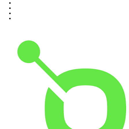
7
.
L'Heure Du Crime
8
.
Transfert
9
.
HugoDécrypte - Actus et interviews
10
.
Small Talk - Konbini