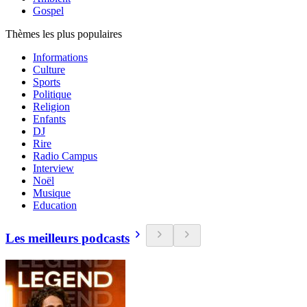
Gospel
Thèmes les plus populaires
Informations
Culture
Sports
Politique
Religion
Enfants
DJ
Rire
Radio Campus
Interview
Noël
Musique
Education
Les meilleurs podcasts