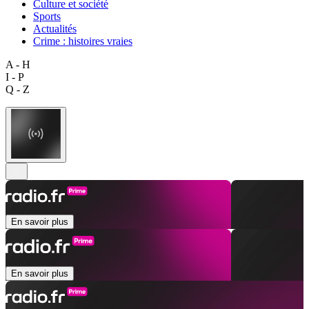
Culture et société
Sports
Actualités
Crime : histoires vraies
A - H
I - P
Q - Z
En savoir plus
En savoir plus