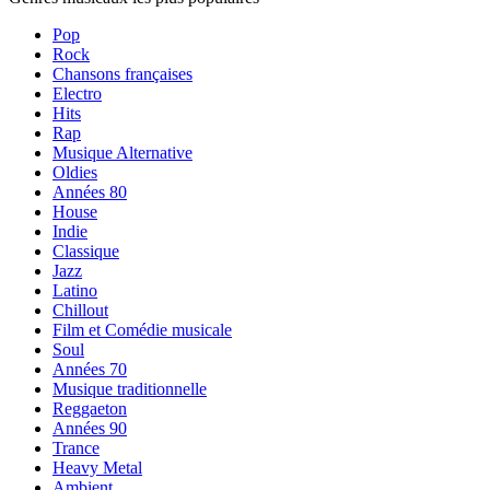
Pop
Rock
Chansons françaises
Electro
Hits
Rap
Musique Alternative
Oldies
Années 80
House
Indie
Classique
Jazz
Latino
Chillout
Film et Comédie musicale
Soul
Années 70
Musique traditionnelle
Reggaeton
Années 90
Trance
Heavy Metal
Ambient