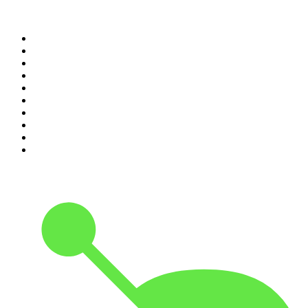
Top 100 des podcasts en
France
1
.
LEGEND
2
.
Les Grosses Têtes
3
.
L'After Foot
4
.
Hondelatte Raconte
5
.
Entrez dans l'Histoire
6
.
Les grands dossiers de l'Histoire par Franck Ferrand
7
.
L'Heure Du Crime
8
.
Transfert
9
.
HugoDécrypte - Actus et interviews
10
.
Small Talk - Konbini