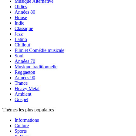
Musique Alternative
Oldies
Années 80
House
Indie
Classique
Jazz
Latino
Chillout
Film et Comédie musicale
Soul
Années 70
Musique traditionnelle
Reggaeton
Années 90
Trance
Heavy Metal
Ambient
Gospel
Thèmes les plus populaires
Informations
Culture
Sports