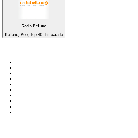
Radio Belluno
Belluno, Pop, Top 40, Hit-parade
Top 100 sur
radio.fr
1
.
RMC Info Talk Sport
2
.
RTL
3
.
France Info
4
.
Europe 1
5
.
France Inter
6
.
Radio FREE DOM
7
.
NOSTALGIE
8
.
Tropiques FM
9
.
CHERIE FM
10
.
NRJ
Top 100 des podcasts en
France