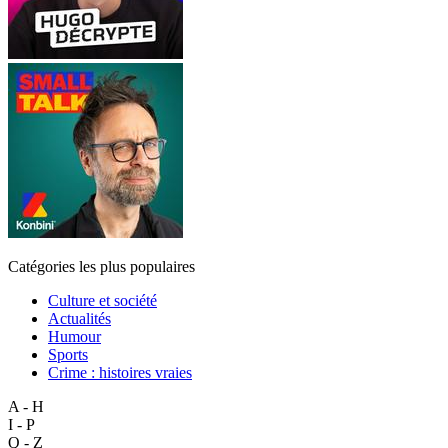
Catégories les plus populaires
Culture et société
Actualités
Humour
Sports
Crime : histoires vraies
A - H
I - P
Q - Z