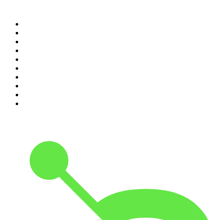
Top 100 des podcasts en
France
1
.
LEGEND
2
.
Les Grosses Têtes
3
.
L'After Foot
4
.
Hondelatte Raconte
5
.
Entrez dans l'Histoire
6
.
Les grands dossiers de l'Histoire par Franck Ferrand
7
.
L'Heure Du Crime
8
.
Transfert
9
.
HugoDécrypte - Actus et interviews
10
.
Small Talk - Konbini