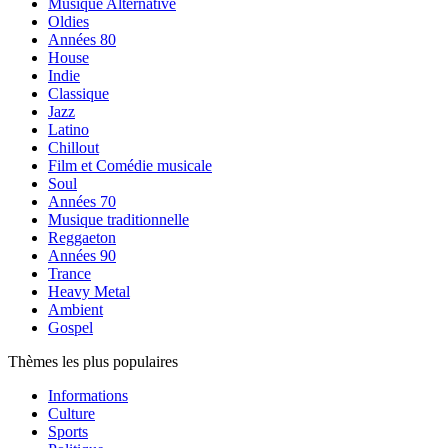
Musique Alternative
Oldies
Années 80
House
Indie
Classique
Jazz
Latino
Chillout
Film et Comédie musicale
Soul
Années 70
Musique traditionnelle
Reggaeton
Années 90
Trance
Heavy Metal
Ambient
Gospel
Thèmes les plus populaires
Informations
Culture
Sports