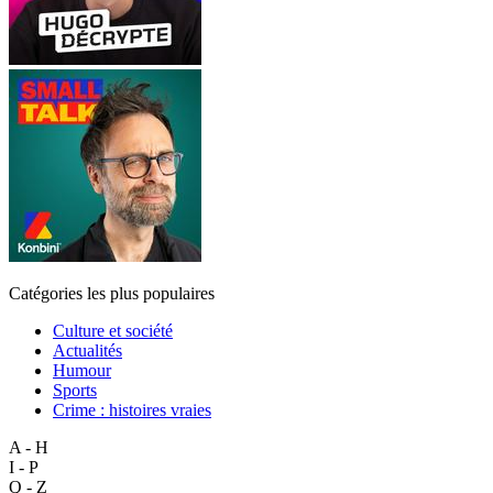
Catégories les plus populaires
Culture et société
Actualités
Humour
Sports
Crime : histoires vraies
A - H
I - P
Q - Z