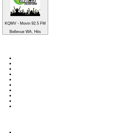
KQMV - Movin 92.5 FM
Bellevue WA, Hits
Top 100 sur
radio.fr
1
.
RMC Info Talk Sport
2
.
RTL
3
.
France Info
4
.
Europe 1
5
.
France Inter
6
.
Radio FREE DOM
7
.
NOSTALGIE
8
.
Tropiques FM
9
.
CHERIE FM
10
.
NRJ
Top 100 des podcasts en
France
1
.
LEGEND