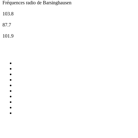
Fréquences radio de Barsinghausen
Antenne Niedersachsen
103.8
BascheFM
87.7
ffn
101.9
Top 100 sur
radio.fr
1
.
RMC Info Talk Sport
2
.
RTL
3
.
France Info
4
.
Europe 1
5
.
France Inter
6
.
Radio FREE DOM
7
.
NOSTALGIE
8
.
Tropiques FM
9
.
CHERIE FM
10
.
RTL2
Top 100 des podcasts en
France