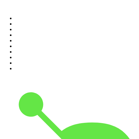
Top 100 des podcasts en
France
1
.
LEGEND
2
.
Les Grosses Têtes
3
.
L'After Foot
4
.
Hondelatte Raconte
5
.
Entrez dans l'Histoire
6
.
Les grands dossiers de l'Histoire par Franck Ferrand
7
.
L'Heure Du Crime
8
.
Crime story
9
.
HugoDécrypte - Actus et interviews
10
.
Small Talk - Konbini