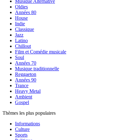
Musique Alternative
Oldies
Années 80
House
Indie
Classique
Jazz
Latino
Chillout
Film et Comédie musicale
Soul
Années 70
Musique traditionnelle
Reggaeton
Années 90
Trance
Heavy Metal
Ambient
Gospel
Thèmes les plus populaires
Informations
Culture
Sports