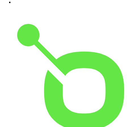
10
.
Small Talk - Konbini