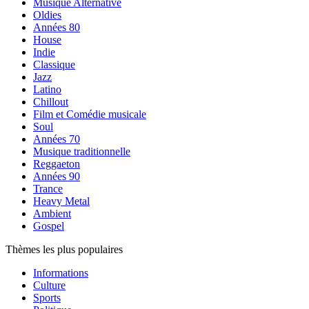
Musique Alternative
Oldies
Années 80
House
Indie
Classique
Jazz
Latino
Chillout
Film et Comédie musicale
Soul
Années 70
Musique traditionnelle
Reggaeton
Années 90
Trance
Heavy Metal
Ambient
Gospel
Thèmes les plus populaires
Informations
Culture
Sports