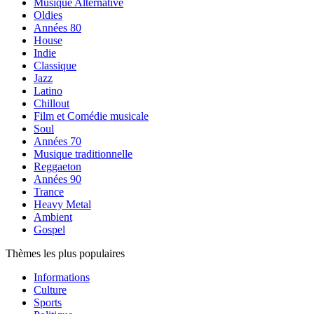
Musique Alternative
Oldies
Années 80
House
Indie
Classique
Jazz
Latino
Chillout
Film et Comédie musicale
Soul
Années 70
Musique traditionnelle
Reggaeton
Années 90
Trance
Heavy Metal
Ambient
Gospel
Thèmes les plus populaires
Informations
Culture
Sports