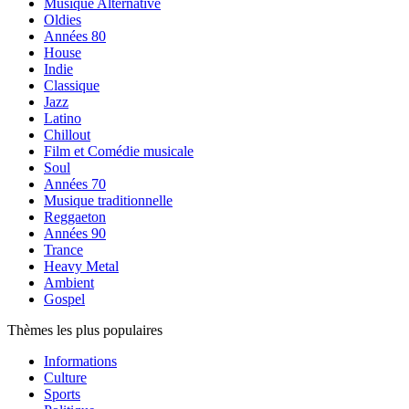
Musique Alternative
Oldies
Années 80
House
Indie
Classique
Jazz
Latino
Chillout
Film et Comédie musicale
Soul
Années 70
Musique traditionnelle
Reggaeton
Années 90
Trance
Heavy Metal
Ambient
Gospel
Thèmes les plus populaires
Informations
Culture
Sports