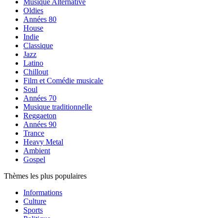
Musique Alternative
Oldies
Années 80
House
Indie
Classique
Jazz
Latino
Chillout
Film et Comédie musicale
Soul
Années 70
Musique traditionnelle
Reggaeton
Années 90
Trance
Heavy Metal
Ambient
Gospel
Thèmes les plus populaires
Informations
Culture
Sports