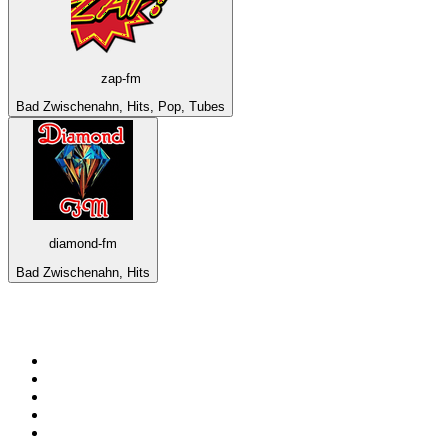
zap-fm
Bad Zwischenahn, Hits, Pop, Tubes
diamond-fm
Bad Zwischenahn, Hits
Top 100 sur
radio.fr
1
.
RTL
2
.
RMC Info Talk Sport
3
.
France Info
4
.
Europe 1
5
.
France Inter