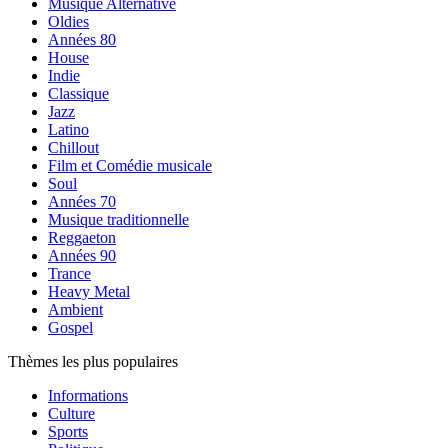
Musique Alternative
Oldies
Années 80
House
Indie
Classique
Jazz
Latino
Chillout
Film et Comédie musicale
Soul
Années 70
Musique traditionnelle
Reggaeton
Années 90
Trance
Heavy Metal
Ambient
Gospel
Thèmes les plus populaires
Informations
Culture
Sports