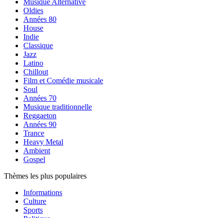
Musique Alternative
Oldies
Années 80
House
Indie
Classique
Jazz
Latino
Chillout
Film et Comédie musicale
Soul
Années 70
Musique traditionnelle
Reggaeton
Années 90
Trance
Heavy Metal
Ambient
Gospel
Thèmes les plus populaires
Informations
Culture
Sports