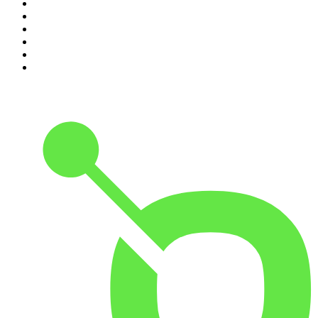
5
.
Entrez dans l'Histoire
6
.
Les grands dossiers de l'Histoire par Franck Ferrand
7
.
L'Heure Du Crime
8
.
Transfert
9
.
HugoDécrypte - Actus et interviews
10
.
Small Talk - Konbini