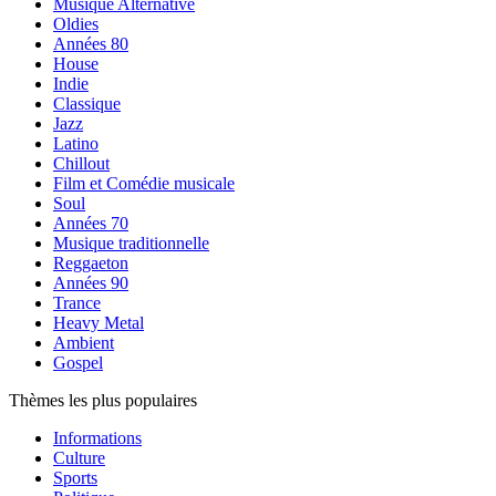
Musique Alternative
Oldies
Années 80
House
Indie
Classique
Jazz
Latino
Chillout
Film et Comédie musicale
Soul
Années 70
Musique traditionnelle
Reggaeton
Années 90
Trance
Heavy Metal
Ambient
Gospel
Thèmes les plus populaires
Informations
Culture
Sports