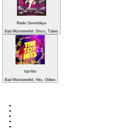
Radio Sevendays
Bad Münstereifel, Disco, Tubes
top-hits
Bad Münstereifel, Hits, Oldies
Top 100 sur
radio.fr
1
.
RTL
2
.
RMC Info Talk Sport
3
.
France Info
4
.
Europe 1
5
.
France Inter