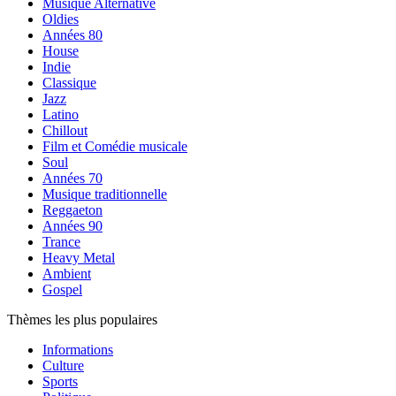
Musique Alternative
Oldies
Années 80
House
Indie
Classique
Jazz
Latino
Chillout
Film et Comédie musicale
Soul
Années 70
Musique traditionnelle
Reggaeton
Années 90
Trance
Heavy Metal
Ambient
Gospel
Thèmes les plus populaires
Informations
Culture
Sports