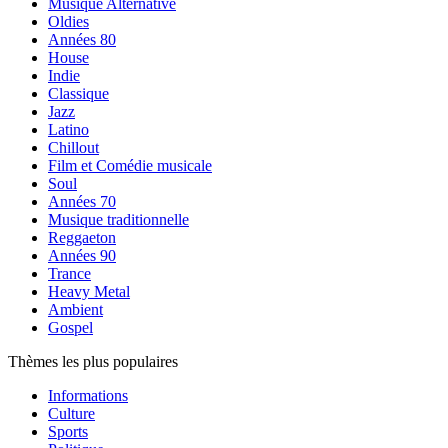
Musique Alternative
Oldies
Années 80
House
Indie
Classique
Jazz
Latino
Chillout
Film et Comédie musicale
Soul
Années 70
Musique traditionnelle
Reggaeton
Années 90
Trance
Heavy Metal
Ambient
Gospel
Thèmes les plus populaires
Informations
Culture
Sports