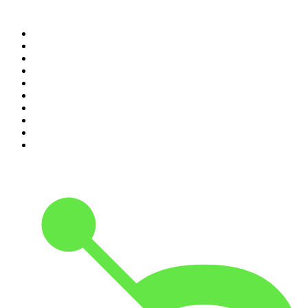
Top 100 des podcasts en
France
1
.
LEGEND
2
.
Les Grosses Têtes
3
.
L'After Foot
4
.
Hondelatte Raconte
5
.
Entrez dans l'Histoire
6
.
Les grands dossiers de l'Histoire par Franck Ferrand
7
.
L'Heure Du Crime
8
.
Transfert
9
.
HugoDécrypte - Actus et interviews
10
.
Small Talk - Konbini