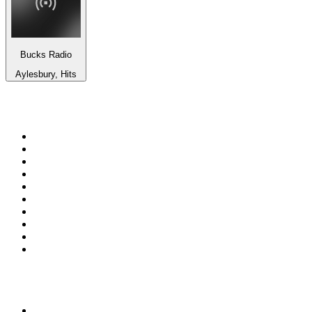
Bucks Radio
Aylesbury, Hits
Top 100 sur
radio.fr
1
.
RTL
2
.
RMC Info Talk Sport
3
.
France Info
4
.
Europe 1
5
.
France Inter
6
.
Radio FREE DOM
7
.
NOSTALGIE
8
.
Tropiques FM
9
.
CHERIE FM
10
.
RTL2
Top 100 des podcasts en
France
1
.
LEGEND