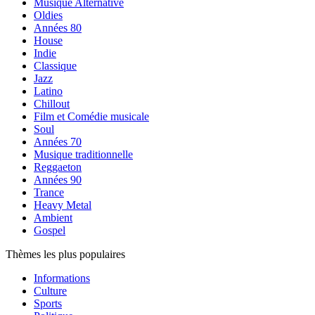
Musique Alternative
Oldies
Années 80
House
Indie
Classique
Jazz
Latino
Chillout
Film et Comédie musicale
Soul
Années 70
Musique traditionnelle
Reggaeton
Années 90
Trance
Heavy Metal
Ambient
Gospel
Thèmes les plus populaires
Informations
Culture
Sports