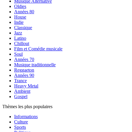
Musique Alternative
Oldies
Années 80
House
Indie
Classique
Jazz
Latino
Chillout
Film et Comédie musicale
Soul
Années 70
Musique traditionnelle
Reggaeton
Années 90
Trance
Heavy Metal
Ambient
Gospel
Thèmes les plus populaires
Informations
Culture
Sports