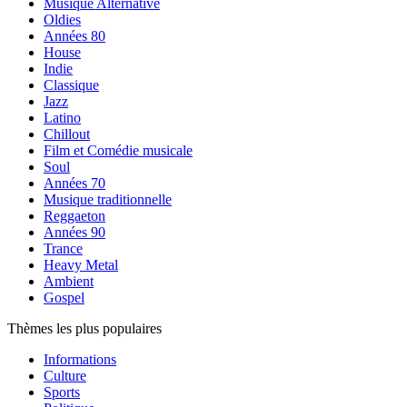
Musique Alternative
Oldies
Années 80
House
Indie
Classique
Jazz
Latino
Chillout
Film et Comédie musicale
Soul
Années 70
Musique traditionnelle
Reggaeton
Années 90
Trance
Heavy Metal
Ambient
Gospel
Thèmes les plus populaires
Informations
Culture
Sports