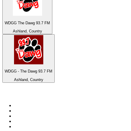
WDGG The Dawg 93.7 FM
Ashland, Country
WDGG - The Dawg 93.7 FM
Ashland, Country
Top 100 sur
radio.fr
1
.
RMC Info Talk Sport
2
.
RTL
3
.
France Info
4
.
Europe 1
5
.
France Inter