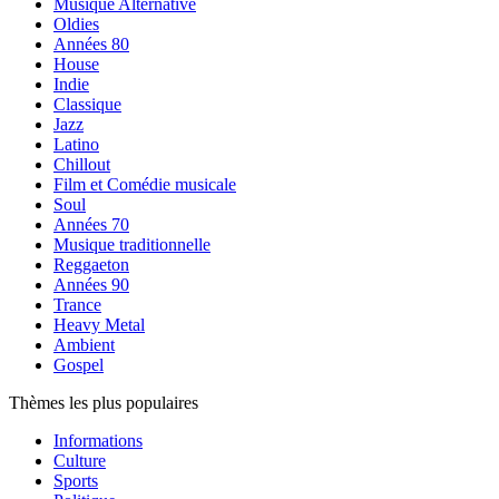
Musique Alternative
Oldies
Années 80
House
Indie
Classique
Jazz
Latino
Chillout
Film et Comédie musicale
Soul
Années 70
Musique traditionnelle
Reggaeton
Années 90
Trance
Heavy Metal
Ambient
Gospel
Thèmes les plus populaires
Informations
Culture
Sports