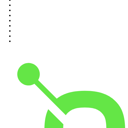
3
.
L'After Foot
4
.
Hondelatte Raconte
5
.
Entrez dans l'Histoire
6
.
L'Heure Du Crime
7
.
Les grands dossiers de l'Histoire par Franck Ferrand
8
.
Transfert
9
.
HugoDécrypte - Actus et interviews
10
.
Small Talk - Konbini