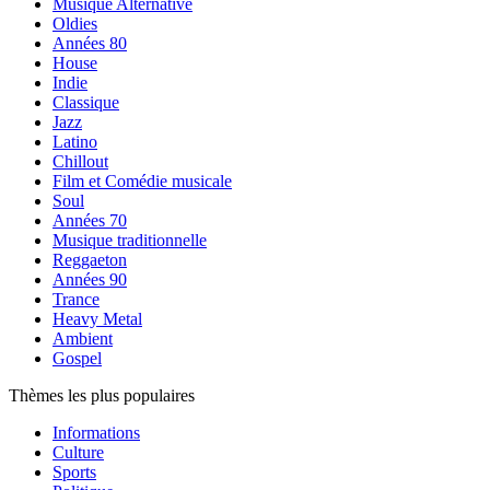
Musique Alternative
Oldies
Années 80
House
Indie
Classique
Jazz
Latino
Chillout
Film et Comédie musicale
Soul
Années 70
Musique traditionnelle
Reggaeton
Années 90
Trance
Heavy Metal
Ambient
Gospel
Thèmes les plus populaires
Informations
Culture
Sports