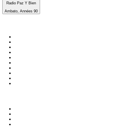
Radio Paz Y Bien
Ambato, Années 90
Top 100 sur
radio.fr
1
.
RTL
2
.
RMC Info Talk Sport
3
.
France Info
4
.
Europe 1
5
.
France Inter
6
.
Radio FREE DOM
7
.
NOSTALGIE
8
.
Tropiques FM
9
.
CHERIE FM
10
.
RTL2
Top 100 des podcasts en
France
1
.
LEGEND
2
.
Les Grosses Têtes
3
.
L'After Foot
4
.
Hondelatte Raconte