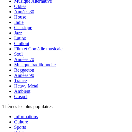
Musique Alternative
Oldies
Années 80
House
Indie
Classique
Jazz
Latino
Chillout
Film et Comédie musicale
Soul
Années 70
Musique traditionnelle
Reggaeton
Années 90
Trance
Heavy Metal
Ambient
Gospel
Thèmes les plus populaires
Informations
Culture
Sports