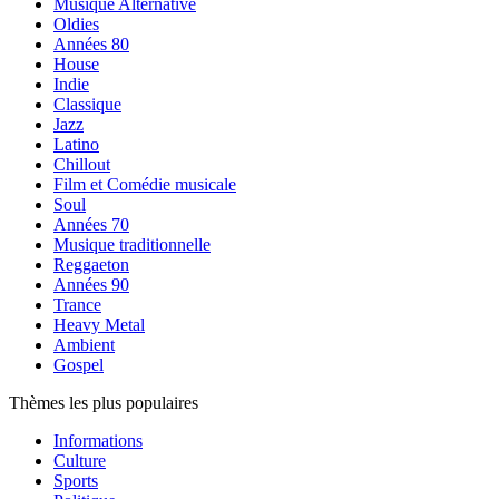
Musique Alternative
Oldies
Années 80
House
Indie
Classique
Jazz
Latino
Chillout
Film et Comédie musicale
Soul
Années 70
Musique traditionnelle
Reggaeton
Années 90
Trance
Heavy Metal
Ambient
Gospel
Thèmes les plus populaires
Informations
Culture
Sports