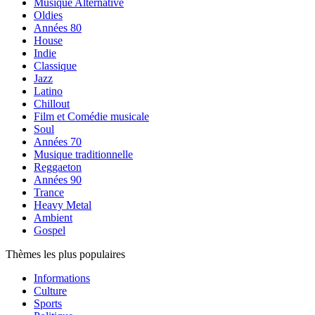
Musique Alternative
Oldies
Années 80
House
Indie
Classique
Jazz
Latino
Chillout
Film et Comédie musicale
Soul
Années 70
Musique traditionnelle
Reggaeton
Années 90
Trance
Heavy Metal
Ambient
Gospel
Thèmes les plus populaires
Informations
Culture
Sports