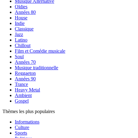
Musique Alternative
Oldies
Années 80
House
Indie
Classique
Jazz
Latino
Chillout
Film et Comédie musicale
Soul
Années 70
Musique traditionnelle
Reggaeton
Années 90
Trance
Heavy Metal
Ambient
Gospel
Thèmes les plus populaires
Informations
Culture
Sports