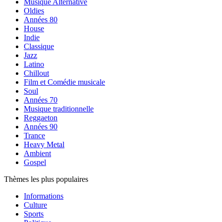
Musique Alternative
Oldies
Années 80
House
Indie
Classique
Jazz
Latino
Chillout
Film et Comédie musicale
Soul
Années 70
Musique traditionnelle
Reggaeton
Années 90
Trance
Heavy Metal
Ambient
Gospel
Thèmes les plus populaires
Informations
Culture
Sports