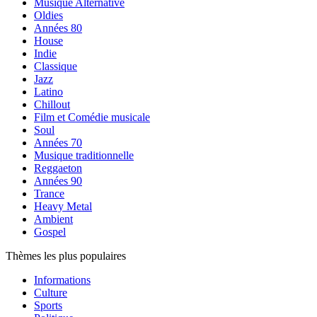
Musique Alternative
Oldies
Années 80
House
Indie
Classique
Jazz
Latino
Chillout
Film et Comédie musicale
Soul
Années 70
Musique traditionnelle
Reggaeton
Années 90
Trance
Heavy Metal
Ambient
Gospel
Thèmes les plus populaires
Informations
Culture
Sports