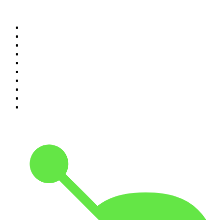
Top 100 des podcasts en
France
1
.
LEGEND
2
.
Les Grosses Têtes
3
.
L'After Foot
4
.
Hondelatte Raconte
5
.
Entrez dans l'Histoire
6
.
L'Heure Du Crime
7
.
Les grands dossiers de l'Histoire par Franck Ferrand
8
.
Transfert
9
.
HugoDécrypte - Actus et interviews
10
.
Small Talk - Konbini