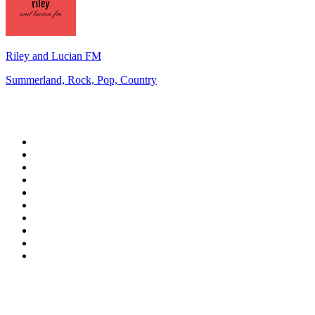
Riley and Lucian FM
Summerland, Rock, Pop, Country
Top 100 sur
radio.fr
1
.
RTL
2
.
RMC Info Talk Sport
3
.
France Info
4
.
Europe 1
5
.
France Inter
6
.
Radio FREE DOM
7
.
NOSTALGIE
8
.
Tropiques FM
9
.
CHERIE FM
10
.
RTL2
Top 100 des podcasts en
France