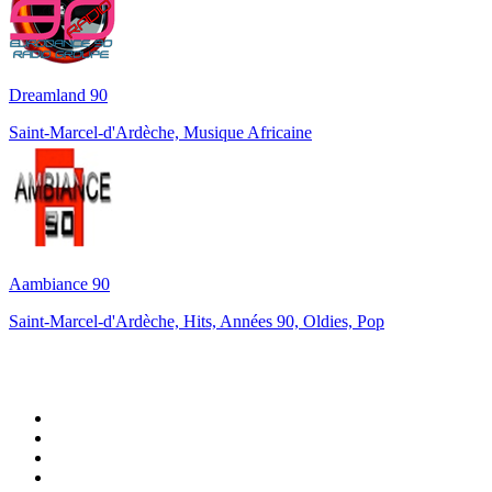
Dreamland 90
Saint-Marcel-d'Ardèche, Musique Africaine
Aambiance 90
Saint-Marcel-d'Ardèche, Hits, Années 90, Oldies, Pop
Top 100 sur
radio.fr
1
.
RMC Info Talk Sport
2
.
RTL
3
.
France Info
4
.
Europe 1