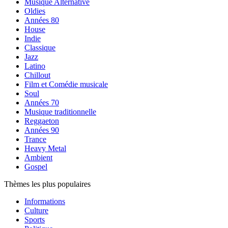
Musique Alternative
Oldies
Années 80
House
Indie
Classique
Jazz
Latino
Chillout
Film et Comédie musicale
Soul
Années 70
Musique traditionnelle
Reggaeton
Années 90
Trance
Heavy Metal
Ambient
Gospel
Thèmes les plus populaires
Informations
Culture
Sports