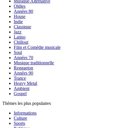
Musique Alternative
Oldies
Années 80
House
Indie
Classique
Jazz
Latino
Chillout
Film et Comédie musicale
Soul
Années 70
Musique traditionnelle
Reggaeton
Années 90
Trance
Heavy Metal
Ambient
Gospel
Thèmes les plus populaires
Informations
Culture
Sports