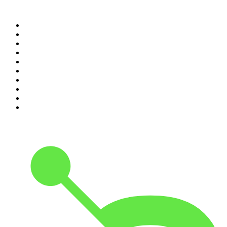
Top 100 des podcasts en
France
1
.
LEGEND
2
.
Les Grosses Têtes
3
.
L'After Foot
4
.
Hondelatte Raconte
5
.
Entrez dans l'Histoire
6
.
Les grands dossiers de l'Histoire par Franck Ferrand
7
.
L'Heure Du Crime
8
.
Crime story
9
.
HugoDécrypte - Actus et interviews
10
.
Small Talk - Konbini