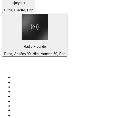
djcryexx
Pirna, Electro, Pop
Radio-Freunde
Pirna, Années 90, Hits, Années 80, Pop
Top 100 sur
radio.fr
1
.
RTL
2
.
RMC Info Talk Sport
3
.
France Info
4
.
Europe 1
5
.
France Inter
6
.
Radio FREE DOM
7
.
NOSTALGIE
8
.
Tropiques FM
9
.
CHERIE FM