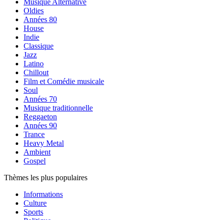
Musique Alternative
Oldies
Années 80
House
Indie
Classique
Jazz
Latino
Chillout
Film et Comédie musicale
Soul
Années 70
Musique traditionnelle
Reggaeton
Années 90
Trance
Heavy Metal
Ambient
Gospel
Thèmes les plus populaires
Informations
Culture
Sports